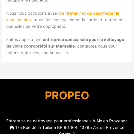
récupère les déchets.
Nous nous occupons aussi
d’entretenir et de désinfecter le
local poubelle,
nous faisons également la sortie et l’entrée des
poubelles de votre copropriété.
Faites appel à une
entreprise spécialisée pour le nettoyage
de votre copropriété sur Marseille
, contactez nous pour
obtenir votre devis personnalisé.
PROPEO
Entreprise de nettoyage pour professionnels à Aix en Provence
175 Rue de la Tuilerie BP 90 164, 13795 Aix en Provence